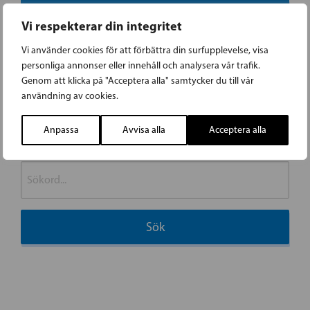
Vi respekterar din integritet
Vi använder cookies för att förbättra din surfupplevelse, visa
This is the error message in the parts/content-
personliga annonser eller innehåll och analysera vår trafik.
missing.php template.
Genom att klicka på "Acceptera alla" samtycker du till vår
användning av cookies.
Anpassa
Avvisa alla
Acceptera alla