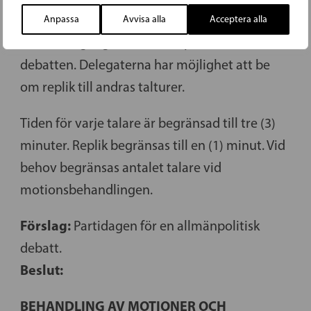
En delegat har rätt att anhålla om ordet
Anpassa
Avvisa alla
Acceptera alla
endast en gång i den allmänpolitiska
debatten. Delegaterna har möjlighet att be
om replik till andras talturer.
Tiden för varje talare är begränsad till tre (3)
minuter. Replik begränsas till en (1) minut. Vid
behov begränsas antalet talare vid
motionsbehandlingen.
Förslag:
Partidagen för en allmänpolitisk
debatt.
Beslut:
BEHANDLING AV MOTIONER OCH