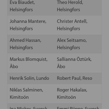
Eva Biaudet,
Theo Herold,
Helsingfors
Helsingfors
Johanna Mantere,
Christer Antell,
Helsingfors
Helsingfors
Ahmed Hassan,
Alex Seitsamo,
Helsingfors
Helsingfors
Markus Blomquist,
Sallianna Öztürk,
Åbo
Åbo
Henrik Solin, Lundo
Robert Paul, Reso
Niklas Salminen,
Roger Hakalax,
Kimitoön
Kimitoön
Ina Mickos, Svensk
Emmi Piippo, Svensk