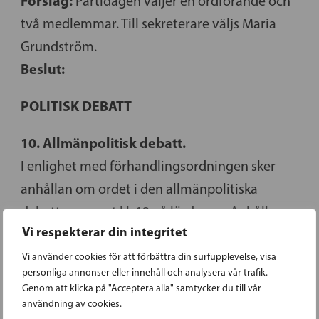
Förslag:
Partidagen väljer en ordförande och
två medlemmar. Till sekreterare väljs Maria
Grundström.
Beslut:
POLITISK DEBATT
10. Allmänpolitisk debatt.
I enlighet med förhandlingsordningen sker
anhållan om ordet i den allmänpolitiska
debatten senast kl. 12 på lördagen. Anhållan
Vi respekterar din integritet
till den allmänpolitiska debatten sker via ett
formulär på
partidagen.sfp.fi/
. Delegaterna
Vi använder cookies för att förbättra din surfupplevelse, visa
personliga annonser eller innehåll och analysera vår trafik.
bör i anhållan uppge namn, delegatnummer
Genom att klicka på "Acceptera alla" samtycker du till vår
och ämne för talturen.
användning av cookies.