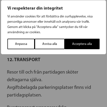
Vi respekterar din integritet
På partidagssidan
https://partidagen.sfp.fi/
finns en länkbank där bland annat länken till
Vi använder cookies för att förbättra din surfupplevelse, visa
personliga annonser eller innehåll och analysera vår trafik.
omröstningssystemet finns.
Genom att klicka på "Acceptera alla" samtycker du till vår
Inloggningsuppgifter sänds före partidagen
användning av cookies.
till delegater samt deltagare med
Anpassa
Avvisa alla
Acceptera alla
yttranderätt.
12. TRANSPORT
Resor till och från partidagen sköter
deltagarna själva.
Avgiftsbelagda parkeringsplatser finns vid
partidagsplatsen.