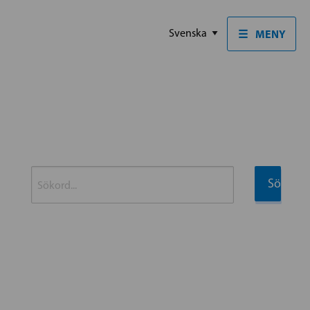
☰
MENY