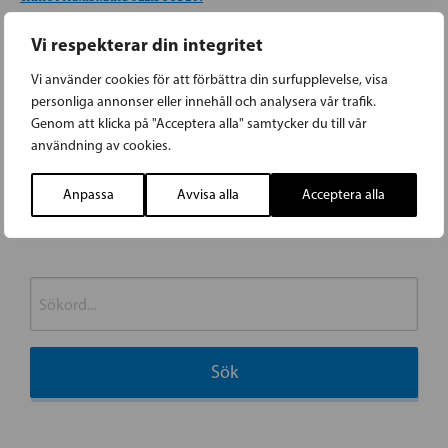
ALOITE 13 – HENKINEN VÄKIVALTA TULEE SELKEÄSTI KRIMINALISOIDA
Vi respekterar din integritet
LAINSÄÄDÄNNÖSSÄ
ALOITE 13 – KORVAUS RASKAUSPAHOINVOINTILÄÄKKEISTÄ
Vi använder cookies för att förbättra din surfupplevelse, visa
personliga annonser eller innehåll och analysera vår trafik.
ALOITE 13 – LIIKUNTAA TYÖURIEN PIDENTÄMISEKSI
Genom att klicka på "Acceptera alla" samtycker du till vår
användning av cookies.
«
»
Anpassa
Avvisa alla
Acceptera alla