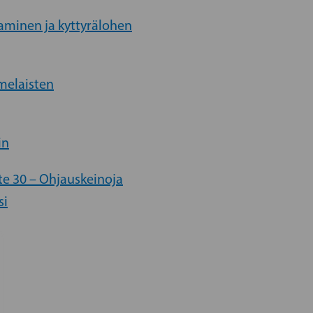
aaminen ja kyttyrälohen
amelaisten
in
te 30 – Ohjauskeinoja
si