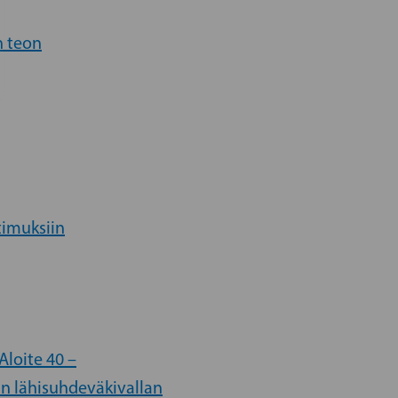
n teon
timuksiin
Aloite 40 –
an lähisuhdeväkivallan