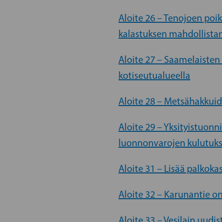
Aloite 26 – Tenojoen poi
kalastuksen mahdollist
Aloite 27 – Saamelaisten
kotiseutualueella
Aloite 28 – Metsähakkui
Aloite 29 – Yksityistuon
luonnonvarojen kulutuks
Aloite 31 – Lisää palkokas
Aloite 32 – Karunantie o
Aloite 33 – Vesilain uud