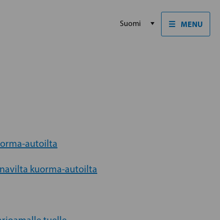
☰
MENU
uorma-autoilta
ainavilta kuorma-autoilta