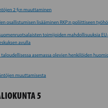
äntöjen 2 §:n muuttaminen
den osallistumisen lisääminen RKP:n poliittiseen työh
n suomenruotsalaisten toimijoiden mahdollisuuksia EU
eskuksen avulla
 taloudellisessa asemassa olevien henkilöiden huom
ääntöjen muuttamisesta
LIOKUNTA 5