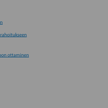
ön
-rahoitukseen
ioon ottaminen