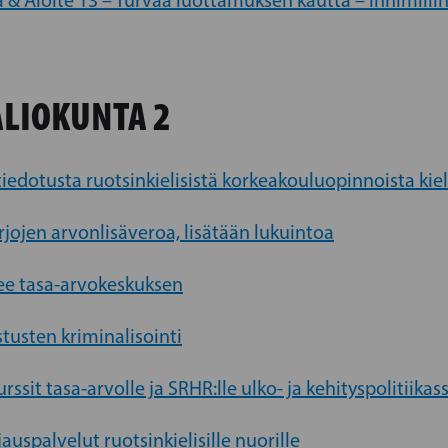
a & Aloite 13 – Turvaa luottamuksen kautta – inhimill
LIOKUNTA 2
tiedotusta ruotsinkielisistä korkeakouluopinnoista kiel
rjojen arvonlisäveroa, lisätään lukuintoa
see tasa-arvokeskuksen
stusten kriminalisointi
rssit tasa-arvolle ja SRHR:lle ulko- ja kehityspolitiikas
uspalvelut ruotsinkielisille nuorille