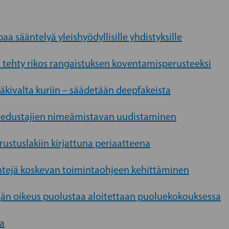
aa sääntelyä yleishyödyllisille yhdistyksille
a tehty rikos rangaistuksen koventamisperusteeksi
väkivalta kuriin – säädetään deepfakeista
sedustajien nimeämistavan uudistaminen
rustuslakiin kirjattuna periaatteena
lyöntejä koskevan toimintaohjeen kehittäminen
kijän oikeus puolustaa aloitettaan puoluekokouksessa
ka