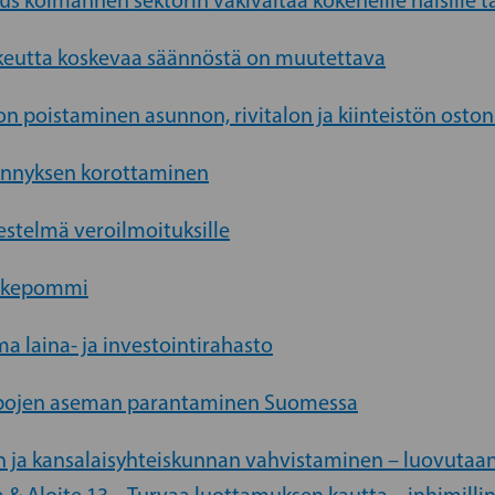
tus kolmannen sektorin väkivaltaa kokeneille naisille t
oikeutta koskevaa säännöstä on muutettava
ron poistaminen asunnon, rivitalon ja kiinteistön osto
hennyksen korottaminen
jestelmä veroilmoituksille
eläkepommi
ma laina- ja investointirahasto
uppojen aseman parantaminen Suomessa
en ja kansalaisyhteiskunnan vahvistaminen – luovutaan