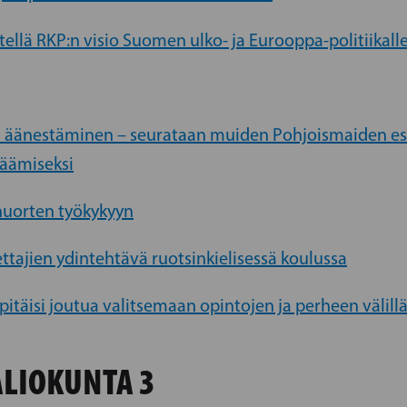
tellä RKP:n visio Suomen ulko- ja Eurooppa-politiikall
ta äänestäminen – seurataan muiden Pohjoismaiden e
säämiseksi
nuorten työkykyyn
ttajien ydintehtävä ruotsinkielisessä koulussa
pitäisi joutua valitsemaan opintojen ja perheen välill
LIOKUNTA 3