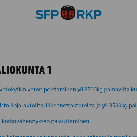
LIOKUNTA 1
i vetokytkin veron poistaminen yli 3500kg painavilta k
sto linja-autoilta, liikennetraktoreilta ja yli 3500kg p
n korkovähennyksen palauttaminen