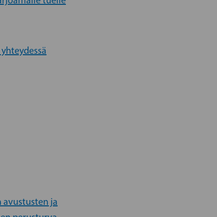
arjoamalle tuelle
n yhteydessä
 avustusten ja