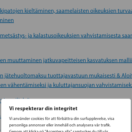
kkipatojen kieltäminen, saamelaisten oikeuksien turv
aminen
 metsästys- ja kalastusoikeuksien vahvistamisesta sa
den muuttaminen jatkuvapeitteisen kasvatuksen malli
nin jätehuoltomaksu tuottajavastuun mukaisesti & Aloi
en vähentämiseksi ja kuluttajansuojan vahvistamisek
vien viljelyä
Vi respekterar din integritet
n aika rakentaa
Vi använder cookies för att förbättra din surfupplevelse, visa
personliga annonser eller innehåll och analysera vår trafik.
istaminen
Genom att klicka på "Acceptera alla" samtycker du till vår