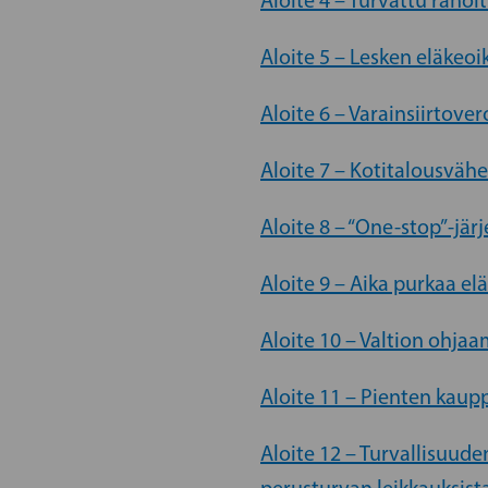
Aloite 4 – Turvattu rahoi
Aloite 5 – Lesken eläke
Aloite 6 – Varainsiirtove
Aloite 7 – Kotitalousvä
Aloite 8 – “One-stop”-jär
Aloite 9 – Aika purkaa 
Aloite 10 – Valtion ohjaa
Aloite 11 – Pienten ka
Aloite 12 – Turvallisuud