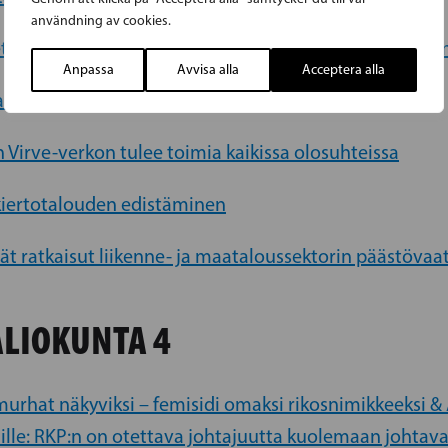
användning av cookies.
tä RKP aloittaa Saamelaispuolue poliittisen ohjelma
Anpassa
Avvisa alla
Acceptera alla
laisen poronhoidon hallitusohjelmakirjauksiksi
 Virve-verkon tulee toimia kaikissa olosuhteissa
 kiertotalouden edistäminen
ät ratkaisut liikenne- ja maataloussektorin päästövaa
LIOKUNTA 4
urhat näkyviksi – femisidi omaksi rikosnimikkeeksi & 
ille: RKP:n on otettava johtajuutta kuolemaan johtav