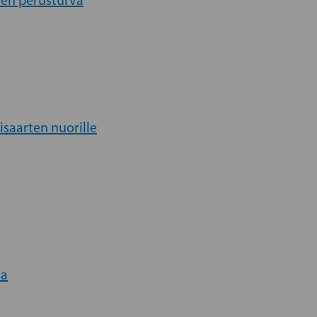
inen perusturva
isaarten nuorille
sa