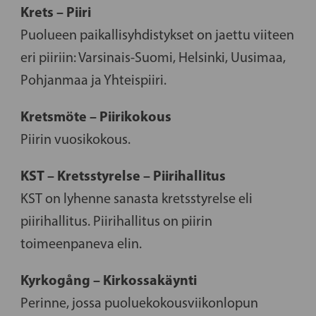
Krets – Piiri
Puolueen paikallisyhdistykset on jaettu viiteen
eri piiriin: Varsinais-Suomi, Helsinki, Uusimaa,
Pohjanmaa ja Yhteispiiri.
Kretsmöte – Piirikokous
Piirin vuosikokous.
KST – Kretsstyrelse – Piirihallitus
KST on lyhenne sanasta kretsstyrelse eli
piirihallitus. Piirihallitus on piirin
toimeenpaneva elin.
Kyrkogång – Kirkossakäynti
Perinne, jossa puoluekokousviikonlopun