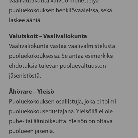
Vaalilautakunta valvoo menettelyä
puoluekokouksen henkilövaaleissa, sekä
laskee ääniä.
Valutskott – Vaalivaliokunta
Vaalivaliokunta vastaa vaalivalmistelusta
puoluekokouksessa. Se antaa esimerkiksi
ehdotuksia tulevan puoluevaltuuston
jäsenistöstä.
Åhörare – Yleisö
Puoluekokouksen osallistuja, joka ei toimi
puoluekokousedustajana. Yleisöllä ei ole
puhe- tai äänioikeutta. Yleisön on oltava
puolueen jäseniä.