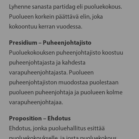
Lyhenne sanasta partidag eli puoluekokous.
Puolueen korkein päättävä elin, joka
kokoontuu kerran vuodessa.
Presidium – Puheenjohtajisto
Puoluekokouksen puheenjohtajisto koostuu
puheenjohtajasta ja kahdesta
varapuheenjohtajasta. Puolueen
puheenjohtajiston muodostaa puolestaan
puolueen puheenjohtaja ja puolueen kolme
varapuheenjohtajaa.
Proposition – Ehdotus
Ehdotus, jonka puoluehallitus esittää
puoluekokoukselle, ja josta puoluekokous