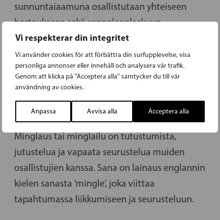
sunnuntaiaamuna osallistutaan yhteiseen
hartaukseen sekä seppeleenlaskuun
Vi respekterar din integritet
sankarihaudalla.
Vi använder cookies för att förbättra din surfupplevelse, visa
MEP
personliga annonser eller innehåll och analysera vår trafik.
Genom att klicka på "Acceptera alla" samtycker du till vår
Lyhenne sanasta Member of European
användning av cookies.
Parliament, eli europarlamentaarikko.
Anpassa
Avvisa alla
Acceptera alla
Mingel – Minglaus
Minglaus tai minglailu on tutustumista,
jutustelua ja vapaata seurustelua muiden
osallistujien kanssa. Sana on lainaus englannin
kielen sanasta ’mingle’, joka viittaa
tapahtumassa liikkumiseen ja seurusteluun.