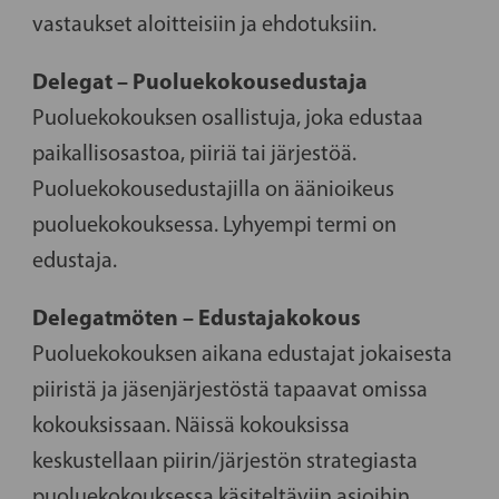
vastaukset aloitteisiin ja ehdotuksiin.
Delegat – Puoluekokousedustaja
Puoluekokouksen osallistuja, joka edustaa
paikallisosastoa, piiriä tai järjestöä.
Puoluekokousedustajilla on äänioikeus
puoluekokouksessa. Lyhyempi termi on
edustaja.
Delegatmöten – Edustajakokous
Puoluekokouksen aikana edustajat jokaisesta
piiristä ja jäsenjärjestöstä tapaavat omissa
kokouksissaan. Näissä kokouksissa
keskustellaan piirin/järjestön strategiasta
puoluekokouksessa käsiteltäviin asioihin