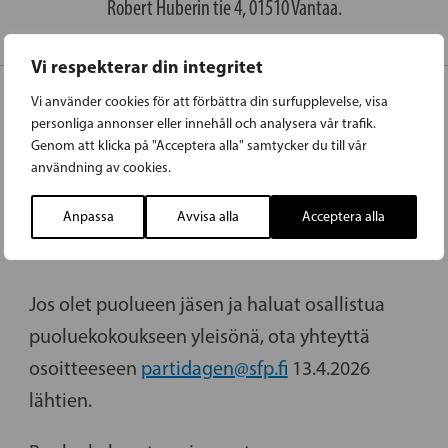
Robert Huberin tie 4, 01510 Vantaa.
Vi respekterar din integritet
Vi använder cookies för att förbättra din surfupplevelse, visa
personliga annonser eller innehåll och analysera vår trafik.
ILMOITTAUTUMINEN
Genom att klicka på "Acceptera alla" samtycker du till vår
användning av cookies.
Edustajien ilmoittautumisohjeet on lähetetty
paikallisjärjestöjen puheenjohtajille viikolla
Anpassa
Avvisa alla
Acceptera alla
15.
Jos olet puolueen jäsen ja haluat osallistua
puoluekokoukseen yleisönä, ota yhteyttä
osoitteeseen
partidagen@sfp.fi
13.4.2026
lähtien.