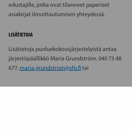
edustajille, jotka ovat tilanneet paperiset
asiakirjat ilmoittautumisen yhteydessä.
LISÄTIETOJA
Lisätietoja puoluekokousjärjestelyistä antaa
järjestöpäällikkö Maria Grundström, 040 73 48
677,
maria.grundstrom@sfp.fi
tai