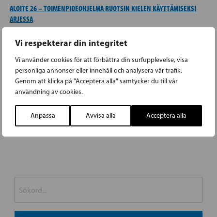
ALOITE 26 – TOIMENPIDEOHJELMA RUOTSIN KIELEN KÄYTTÄMISEKSI
ARJESSA
ALOITE 27 – OPINTOTUKIEN MYÖNTÄMISEEN SOVELLETTAVAT
Vi respekterar din integritet
TULORAJAT ON POISTETTAVA
ALOITE 27 – KULTTUURIN OSUUS VALTION BUDJETISTA NOSTETAAN
Vi använder cookies för att förbättra din surfupplevelse, visa
YHTEEN PROSENTTIIN
personliga annonser eller innehåll och analysera vår trafik.
Genom att klicka på "Acceptera alla" samtycker du till vår
ALOITE 27 – UKRAINAN PUOLESTA TAISTELLEIDEN SUOMALAISTEN
användning av cookies.
KUNTOUTTAMINEN
Anpassa
Avvisa alla
Acceptera alla
«
»